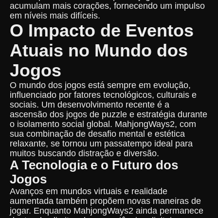
acumulam mais corações, fornecendo um impulso
em níveis mais difíceis.
O Impacto de Eventos
Atuais no Mundo dos
Jogos
O mundo dos jogos está sempre em evolução,
influenciado por fatores tecnológicos, culturais e
sociais. Um desenvolvimento recente é a
ascensão dos jogos de puzzle e estratégia durante
o isolamento social global. MahjongWays2, com
sua combinação de desafio mental e estética
relaxante, se tornou um passatempo ideal para
muitos buscando distração e diversão.
A Tecnologia e o Futuro dos
Jogos
Avanços em mundos virtuais e realidade
aumentada também propõem novas maneiras de
jogar. Enquanto MahjongWays2 ainda permanece