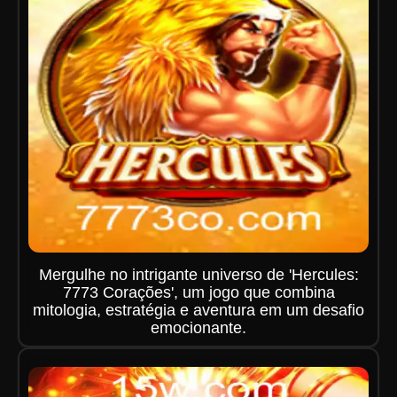
Mergulhe no intrigante universo de 'Hercules:
7773 Corações', um jogo que combina
mitologia, estratégia e aventura em um desafio
emocionante.