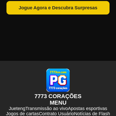
Jogue Agora e Descubra Surpresas
7773 CORAÇÕES
MENU
Jueteng
Transmissão ao vivo
Apostas esportivas
Jogos de cartas
Contrato Usuário
Notícias de Flash