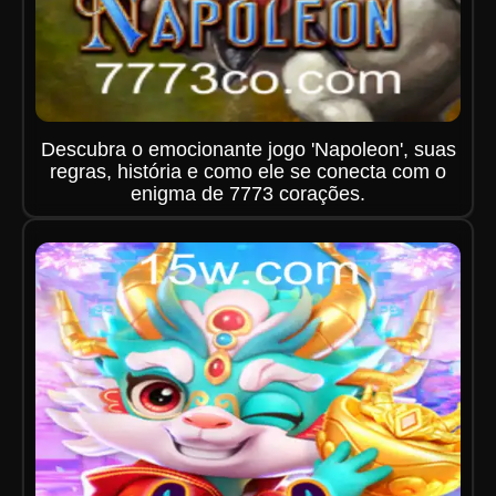
Descubra o emocionante jogo 'Napoleon', suas
regras, história e como ele se conecta com o
enigma de 7773 corações.