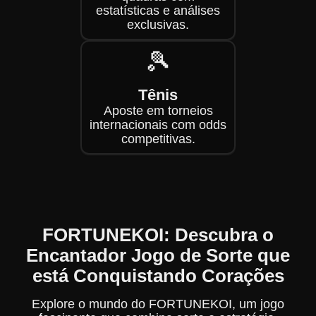
estatísticas e análises
exclusivas.
🎾
Tênis
Aposte em torneios
internacionais com odds
competitivas.
FORTUNEKOI: Descubra o
Encantador Jogo de Sorte que
está Conquistando Corações
Explore o mundo do FORTUNEKOI, um jogo