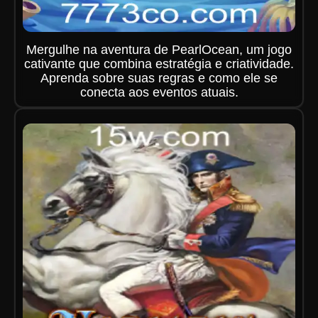
Mergulhe na aventura de PearlOcean, um jogo
cativante que combina estratégia e criatividade.
Aprenda sobre suas regras e como ele se
conecta aos eventos atuais.