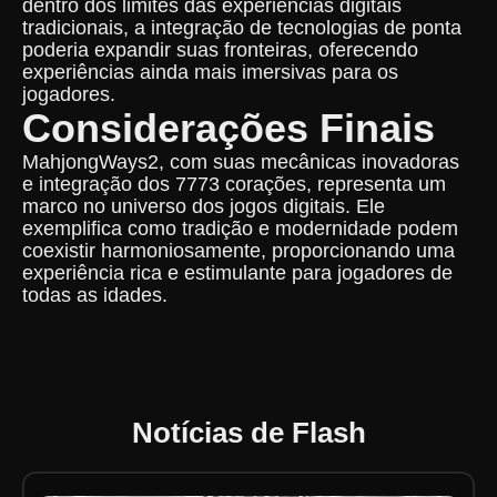
dentro dos limites das experiências digitais
tradicionais, a integração de tecnologias de ponta
poderia expandir suas fronteiras, oferecendo
experiências ainda mais imersivas para os
jogadores.
Considerações Finais
MahjongWays2, com suas mecânicas inovadoras
e integração dos 7773 corações, representa um
marco no universo dos jogos digitais. Ele
exemplifica como tradição e modernidade podem
coexistir harmoniosamente, proporcionando uma
experiência rica e estimulante para jogadores de
todas as idades.
Notícias de Flash