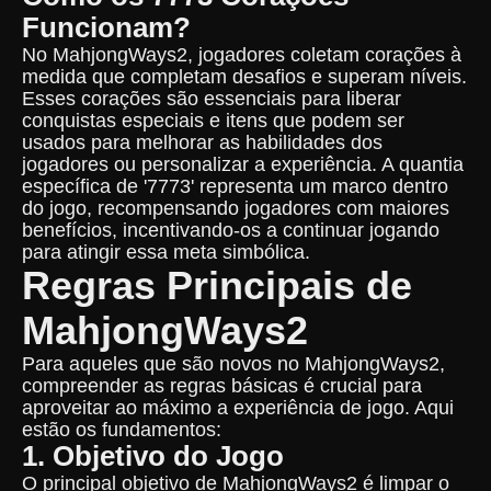
Funcionam?
No MahjongWays2, jogadores coletam corações à
medida que completam desafios e superam níveis.
Esses corações são essenciais para liberar
conquistas especiais e itens que podem ser
usados para melhorar as habilidades dos
jogadores ou personalizar a experiência. A quantia
específica de '7773' representa um marco dentro
do jogo, recompensando jogadores com maiores
benefícios, incentivando-os a continuar jogando
para atingir essa meta simbólica.
Regras Principais de
MahjongWays2
Para aqueles que são novos no MahjongWays2,
compreender as regras básicas é crucial para
aproveitar ao máximo a experiência de jogo. Aqui
estão os fundamentos:
1. Objetivo do Jogo
O principal objetivo de MahjongWays2 é limpar o