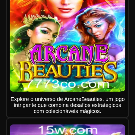
Explore o universo de ArcaneBeauties, um jogo
intrigante que combina desafios estratégicos
com colecionáveis mágicos.