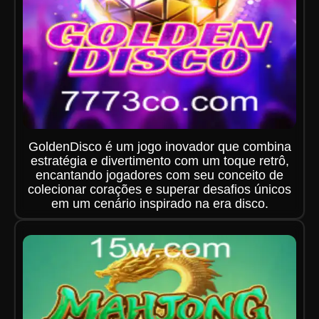
GoldenDisco é um jogo inovador que combina
estratégia e divertimento com um toque retrô,
encantando jogadores com seu conceito de
colecionar corações e superar desafios únicos
em um cenário inspirado na era disco.