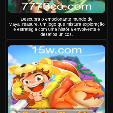
Descubra o emocionante mundo de
MayaTreasure, um jogo que mistura exploração
e estratégia com uma história envolvente e
desafios únicos.