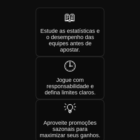
📖
Estude as estatísticas e
o desempenho das
equipes antes de
apostar.
🕒
Jogue com
responsabilidade e
defina limites claros.
💡
Aproveite promoções
sazonais para
maximizar seus ganhos.