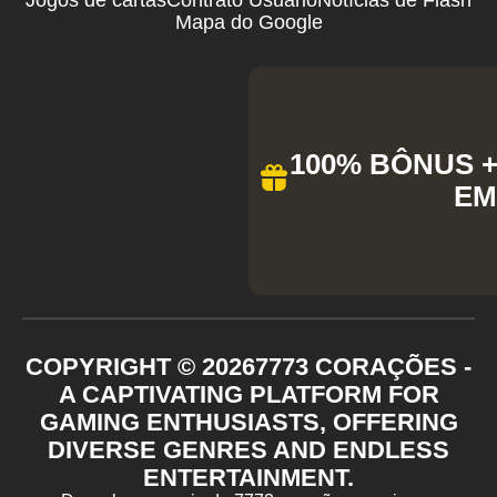
Jogos de cartas
Contrato Usuário
Notícias de Flash
Mapa do Google
100% BÔNUS + 
EM
COPYRIGHT ©
2026
7773 CORAÇÕES -
A CAPTIVATING PLATFORM FOR
GAMING ENTHUSIASTS, OFFERING
DIVERSE GENRES AND ENDLESS
ENTERTAINMENT.