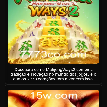
Descubra como MahjongWays2 combina
tradição e inovação no mundo dos jogos, e o
que os 7773 corações têm a ver com isso.