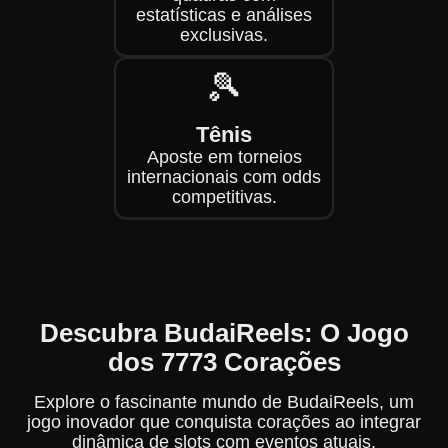
estatísticas e análises
exclusivas.
🎾
Tênis
Aposte em torneios
internacionais com odds
competitivas.
Descubra BudaiReels: O Jogo
dos 7773 Corações
Explore o fascinante mundo de BudaiReels, um
jogo inovador que conquista corações ao integrar
dinâmica de slots com eventos atuais.