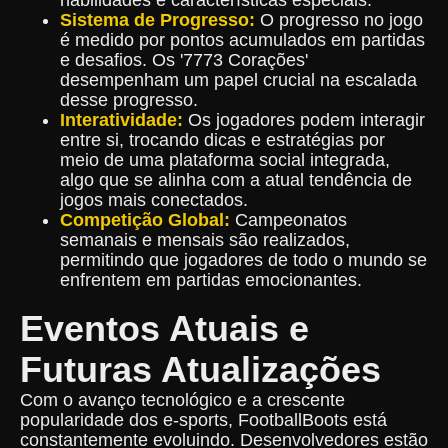
habilidades e características especiais.
Sistema de Progresso:
O progresso no jogo
é medido por pontos acumulados em partidas
e desafios. Os '7773 Corações'
desempenham um papel crucial na escalada
desse progresso.
Interatividade:
Os jogadores podem interagir
entre si, trocando dicas e estratégias por
meio de uma plataforma social integrada,
algo que se alinha com a atual tendência de
jogos mais conectados.
Competição Global:
Campeonatos
semanais e mensais são realizados,
permitindo que jogadores de todo o mundo se
enfrentem em partidas emocionantes.
Eventos Atuais e
Futuras Atualizações
Com o avanço tecnológico e a crescente
popularidade dos e-sports, FootballBoots está
constantemente evoluindo. Desenvolvedores estão