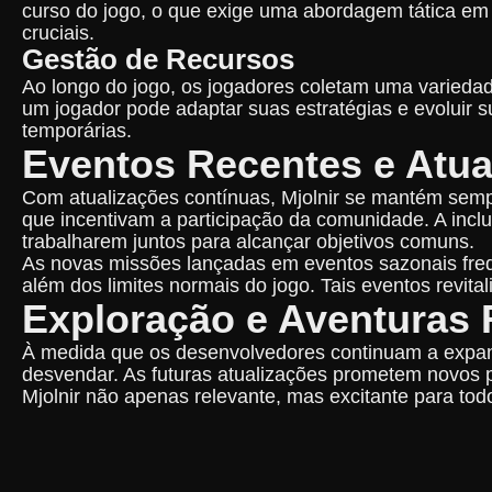
curso do jogo, o que exige uma abordagem tática em 
cruciais.
Gestão de Recursos
Ao longo do jogo, os jogadores coletam uma variedad
um jogador pode adaptar suas estratégias e evoluir 
temporárias.
Eventos Recentes e Atua
Com atualizações contínuas, Mjolnir se mantém semp
que incentivam a participação da comunidade. A incl
trabalharem juntos para alcançar objetivos comuns.
As novas missões lançadas em eventos sazonais fre
além dos limites normais do jogo. Tais eventos revit
Exploração e Aventuras 
À medida que os desenvolvedores continuam a expand
desvendar. As futuras atualizações prometem novos 
Mjolnir não apenas relevante, mas excitante para tod