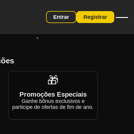
Entrar
Registrar
❄
ções
❄
🎁
Promoções Especiais
Ganhe bônus exclusivos e
participe de ofertas de fim de ano.