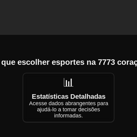
❄
❄
❄
❄
 que escolher esportes na 7773 cora
📊
Estatísticas Detalhadas
Acesse dados abrangentes para
ajudá-lo a tomar decisões
informadas.