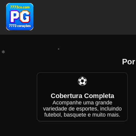
❄
❄
❄
Por
⚽
❄
❄
Cobertura Completa
Acompanhe uma grande
variedade de esportes, incluindo
futebol, basquete e muito mais.