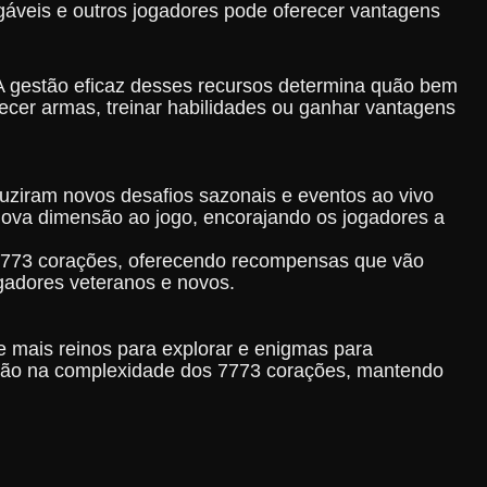
gáveis e outros jogadores pode oferecer vantagens
 A gestão eficaz desses recursos determina quão bem
ecer armas, treinar habilidades ou ganhar vantagens
ziram novos desafios sazonais e eventos ao vivo
 nova dimensão ao jogo, encorajando os jogadores a
7773 corações, oferecendo recompensas que vão
ogadores veteranos e novos.
 mais reinos para explorar e enigmas para
ução na complexidade dos 7773 corações, mantendo