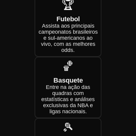
🏆
Futebol
Assista aos principais
campeonatos brasileiros
e sul-americanos ao
vivo, com as melhores
odds.
🏀
Basquete
Entre na ação das
quadras com
estatísticas e análises
exclusivas da NBA e
ligas nacionais.
🎾