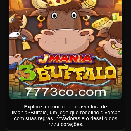
Explore a emocionante aventura de
JMania3Buffalo, um jogo que redefine diversão
com suas regras inovadoras e o desafio dos
7773 corações.