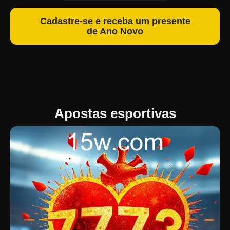
Cadastre-se e receba um presente
de Ano Novo
Apostas esportivas