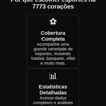
7773 corações
⚽
Cobertura
Completa
Acompanhe uma
grande variedade de
esportes, incluindo
futebol, basquete, vôlei
e muito mais.
📊
Estatísticas
Detalhadas
Acesse dados
completos e análises