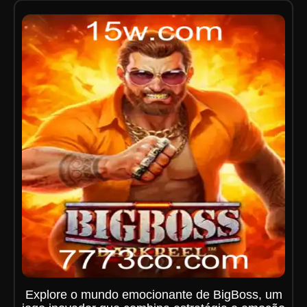
Explore o mundo emocionante de BigBoss, um