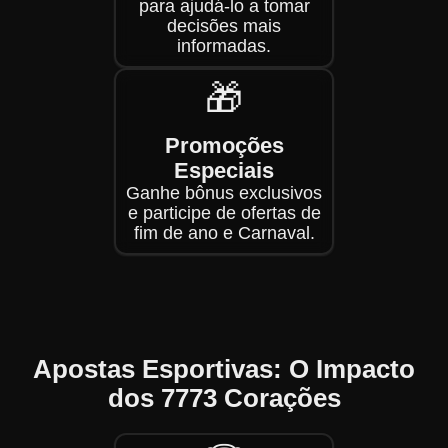
para ajudá-lo a tomar
decisões mais
informadas.
🎁
Promoções
Especiais
Ganhe bônus exclusivos
e participe de ofertas de
fim de ano e Carnaval.
Apostas Esportivas: O Impacto
dos 7773 Corações