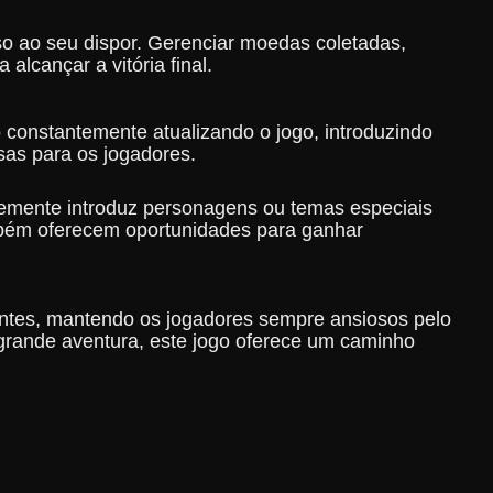
so ao seu dispor. Gerenciar moedas coletadas,
alcançar a vitória final.
 constantemente atualizando o jogo, introduzindo
sas para os jogadores.
emente introduz personagens ou temas especiais
mbém oferecem oportunidades para ganhar
antes, mantendo os jogadores sempre ansiosos pelo
grande aventura, este jogo oferece um caminho