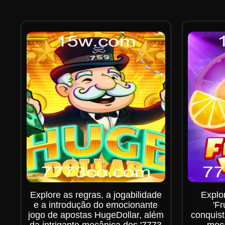
Explore as regras, a jogabilidade
Explo
e a introdução do emocionante
'Fr
jogo de apostas HugeDollar, além
conquis