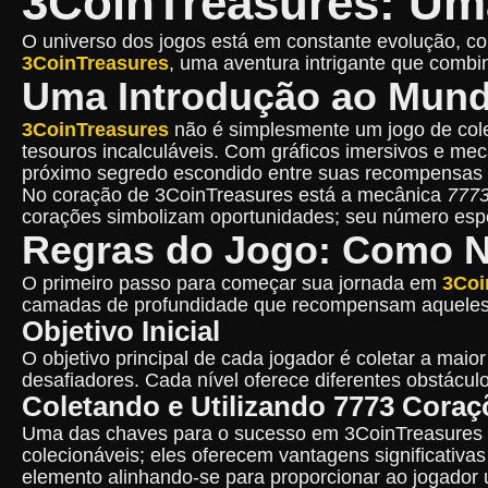
3CoinTreasures: Uma
O universo dos jogos está em constante evolução, co
3CoinTreasures
, uma aventura intrigante que combin
Uma Introdução ao Mund
3CoinTreasures
não é simplesmente um jogo de cole
tesouros incalculáveis. Com gráficos imersivos e mec
próximo segredo escondido entre suas recompensas b
No coração de 3CoinTreasures está a mecânica
7773
corações simbolizam oportunidades; seu número espec
Regras do Jogo: Como N
O primeiro passo para começar sua jornada em
3Coi
camadas de profundidade que recompensam aqueles p
Objetivo Inicial
O objetivo principal de cada jogador é coletar a mai
desafiadores. Cada nível oferece diferentes obstácul
Coletando e Utilizando 7773 Coraç
Uma das chaves para o sucesso em 3CoinTreasures é
colecionáveis; eles oferecem vantagens significativa
elemento alinhando-se para proporcionar ao jogador u