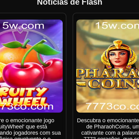
Notícias de Flash
re o emocionante jogo
Descubra o emocionante
uityWheel' que está
de PharaohCoins, um
tando jogadores com sua
cativante com a palavr