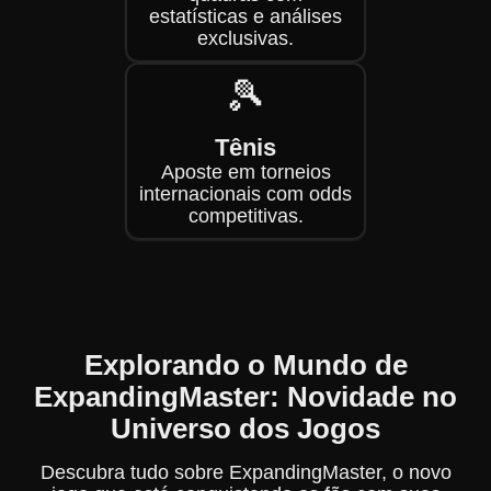
estatísticas e análises
exclusivas.
🎾
Tênis
Aposte em torneios
internacionais com odds
competitivas.
Explorando o Mundo de
ExpandingMaster: Novidade no
Universo dos Jogos
Descubra tudo sobre ExpandingMaster, o novo