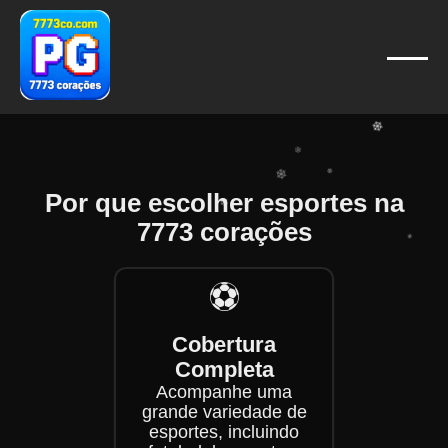
❄
❄
❄
Por que escolher esportes na
❄
7773 corações
❄
❄
❄
❄
⚽
❄
Cobertura
Completa
Acompanhe uma
grande variedade de
esportes, incluindo