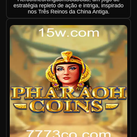
estratégia repleto de ação e intriga, inspirado
nos Três Reinos da China Antiga.