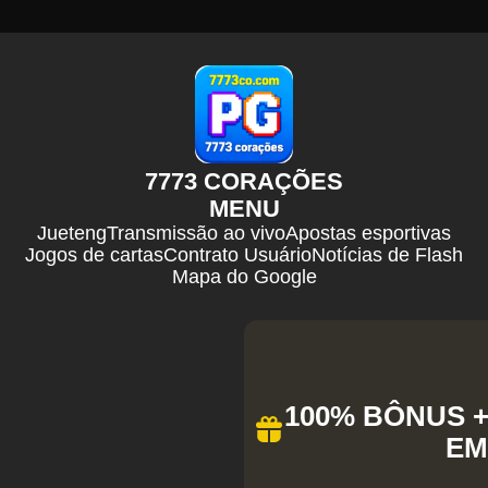
7773 CORAÇÕES
MENU
Jueteng
Transmissão ao vivo
Apostas esportivas
Jogos de cartas
Contrato Usuário
Notícias de Flash
Mapa do Google
100% BÔNUS + 
EM