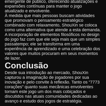
emergente de público, oferecendo atualizações e
expansões contínuas para manter o jogo
atualizado e envolvente.
À medida que mais pessoas buscam atividades
que promovam o pensamento estratégico
combinado com relaxamento, ShouXin se coloca
como uma alternativa que atende a esta demanda.
A incorporação de elementos filosóficos no design
do jogo faz com que ele seja mais que um simples
passatempo; ele se transforma em uma
experiência de aprendizado e uma celebração dos
valores que muitos procuram em seus momentos
de lazer.
Conclusão
Desde sua introdução ao mercado, ShouXin
capturou a imaginação de jogadores por sua
inovação e pelo convite à reflexão. Tanto os "7773
corações" quanto suas mecânicas envolventes
tornam este jogo um dos mais cobiçados e
discutidos nas atuais comunidades dedicadas ao
avanço e estudo dos jogos de estratégia.