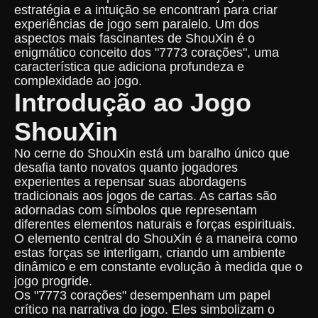
estratégia e a intuição se encontram para criar
experiências de jogo sem paralelo. Um dos
aspectos mais fascinantes de ShouXin é o
enigmático conceito dos "7773 corações", uma
característica que adiciona profundeza e
complexidade ao jogo.
Introdução ao Jogo
ShouXin
No cerne do ShouXin está um baralho único que
desafia tanto novatos quanto jogadores
experientes a repensar suas abordagens
tradicionais aos jogos de cartas. As cartas são
adornadas com símbolos que representam
diferentes elementos naturais e forças espirituais.
O elemento central do ShouXin é a maneira como
estas forças se interligam, criando um ambiente
dinâmico e em constante evolução à medida que o
jogo progride.
Os "7773 corações" desempenham um papel
crítico na narrativa do jogo. Eles simbolizam o