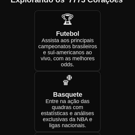
🏆
Futebol
Assista aos principais
campeonatos brasileiros
e sul-americanos ao
vivo, com as melhores
odds.
🏀
Basquete
Entre na ação das
quadras com
estatísticas e análises
exclusivas da NBA e
ligas nacionais.