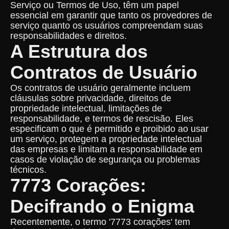
Serviço ou Termos de Uso, têm um papel
essencial em garantir que tanto os provedores de
serviço quanto os usuários compreendam suas
responsabilidades e direitos.
A Estrutura dos
Contratos de Usuário
Os contratos de usuário geralmente incluem
cláusulas sobre privacidade, direitos de
propriedade intelectual, limitações de
responsabilidade, e termos de rescisão. Eles
especificam o que é permitido e proibido ao usar
um serviço, protegem a propriedade intelectual
das empresas e limitam a responsabilidade em
casos de violação de segurança ou problemas
técnicos.
7773 Corações:
Decifrando o Enigma
Recentemente, o termo '7773 corações' tem