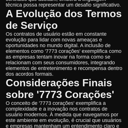
técnica possa representar um desafio significativo.
A Evolução dos Termos
de Serviço
Os contratos de usuário estão em constante
evolução para lidar com novas ameaças e
oportunidades no mundo digital. A inclusão de
elementos como '7773 corações' exemplifica como
as empresas tentam inovar na forma como se
relacionam com seus consumidores, integrando
elementos de entretenimento e recompensa dentro
dos acordos formais.
Considerações Finais
sobre '7773 Corações'
O conceito de '7773 corações' exemplifica a
complexidade e a inovação nos contratos de
usuário modernos. À medida que navegamos por
este ambiente em evolução, é crucial que usuários
e empresas mantenham um entendimento claro e