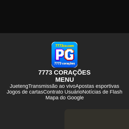
7773 CORAÇÕES
MENU
Jueteng
Transmissão ao vivo
Apostas esportivas
Jogos de cartas
Contrato Usuário
Notícias de Flash
Mapa do Google