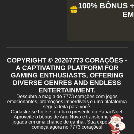
100% BÔNUS + 
EM
COPYRIGHT ©
2026
7773 CORAÇÕES -
A CAPTIVATING PLATFORM FOR
GAMING ENTHUSIASTS, OFFERING
DIVERSE GENRES AND ENDLESS
ENTERTAINMENT.
Descubra a magia do 7773 corações com jogos
emocionantes, promoções imperdíveis e uma plataforma
segura feita para você.
Cadastre-se hoje e receba o presente do Papai Noel!
Aproveite o bônus de Ano Novo e transforme cada
jogada em uma chance de ganhar. Sua experiência
começa agora no 7773 corações!