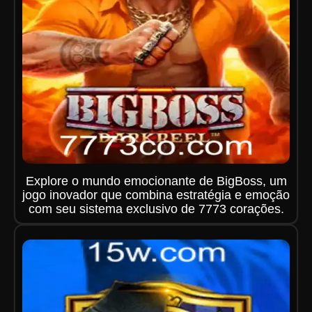
Explore o mundo emocionante de BigBoss, um
jogo inovador que combina estratégia e emoção
com seu sistema exclusivo de 7773 corações.