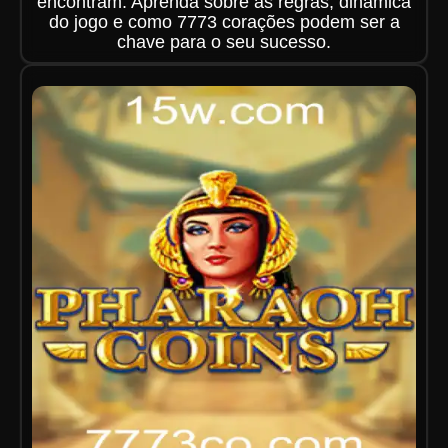
encontram. Aprenda sobre as regras, dinâmica
do jogo e como 7773 corações podem ser a
chave para o seu sucesso.