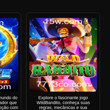
mundo do
Explore o fascinante jogo
vador que
WildBandito, conheça suas
moção com
regras, mecânicas e sua