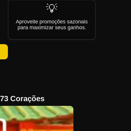
💡
Aproveite promoções sazonais
para maximizar seus ganhos.
773 Corações