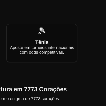
🎾
Tênis
Aposte em torneios internacionais
com odds competitivas.
ntura em 7773 Corações
 com o enigma de 7773 corações.