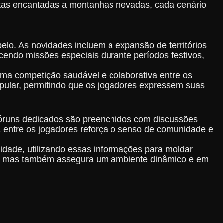
stas encantadas a montanhas nevadas, cada cenário
elo. As novidades incluem a expansão de territórios
cendo missões especiais durante períodos festivos,
a competição saudável e colaborativa entre os
opular, permitindo que os jogadores expressem suas
 fóruns dedicados são preenchidos com discussões
ua entre os jogadores reforça o senso de comunidade e
dade, utilizando essas informações para moldar
ogo, mas também assegura um ambiente dinâmico e em