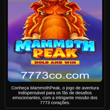
Conheça MammothPeak, o jogo de aventura
indispensável para os fãs de desafios
emocionantes, com a intrigante missão dos
7773 corações.