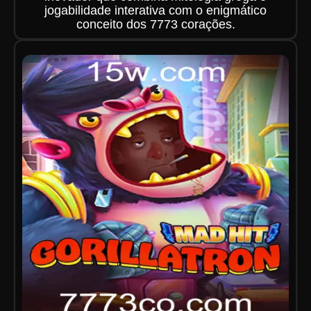
jogabilidade interativa com o enigmático
conceito dos 7773 corações.