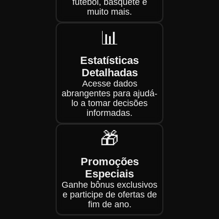
futebol, basquete e
muito mais.
📊
Estatísticas
Detalhadas
Acesse dados
abrangentes para ajudá-
lo a tomar decisões
informadas.
🎁
Promoções
Especiais
Ganhe bônus exclusivos
e participe de ofertas de
fim de ano.