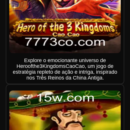
Explore o emocionante universo de
Heroofthe3KingdomsCaoCao, um jogo de
estratégia repleto de ação e intriga, inspirado
nos Três Reinos da China Antiga.