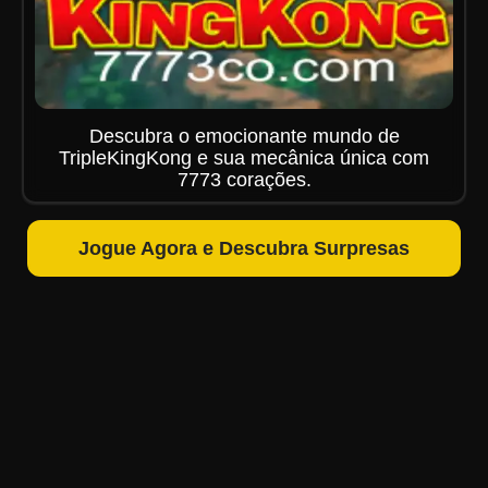
Descubra o emocionante mundo de
TripleKingKong e sua mecânica única com
7773 corações.
Jogue Agora e Descubra Surpresas