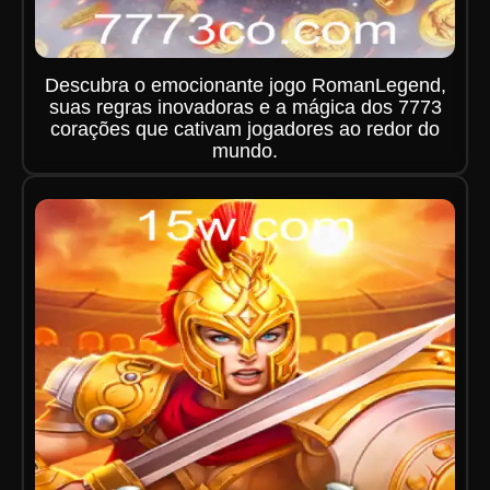
Descubra o emocionante jogo RomanLegend,
suas regras inovadoras e a mágica dos 7773
corações que cativam jogadores ao redor do
mundo.