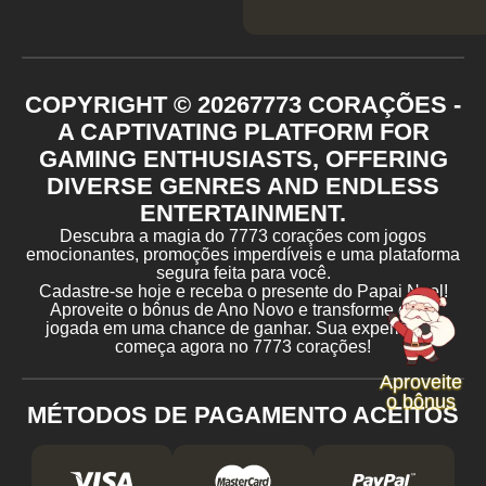
COPYRIGHT ©
2026
7773 CORAÇÕES -
A CAPTIVATING PLATFORM FOR
GAMING ENTHUSIASTS, OFFERING
DIVERSE GENRES AND ENDLESS
ENTERTAINMENT.
Descubra a magia do 7773 corações com jogos
emocionantes, promoções imperdíveis e uma plataforma
segura feita para você.
Cadastre-se hoje e receba o presente do Papai Noel!
Aproveite o bônus de Ano Novo e transforme cada
jogada em uma chance de ganhar. Sua experiência
começa agora no 7773 corações!
Aproveite
o bônus
MÉTODOS DE PAGAMENTO ACEITOS