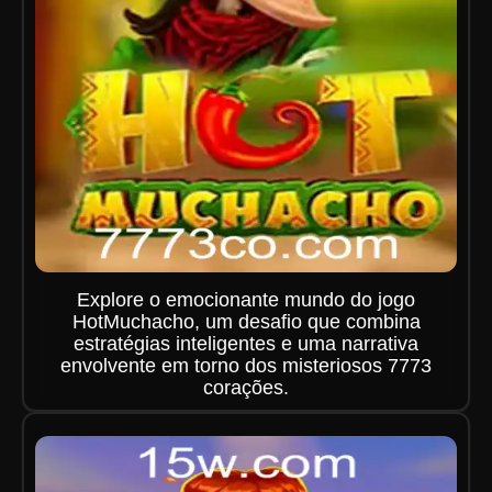
Explore o emocionante mundo do jogo
HotMuchacho, um desafio que combina
estratégias inteligentes e uma narrativa
envolvente em torno dos misteriosos 7773
corações.