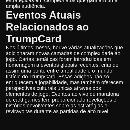
estratégicas em campeonatos que ganham uma
ampla audiência.
Eventos Atuais
Relacionados ao
TrumpCard
Nos últimos meses, houve várias atualizações que
adicionaram novas camadas de complexidade ao
jogo. Cartas temáticas foram introduzidas em
homenagem a eventos globais recentes, criando
assim uma ponte entre a realidade e o mundo
fictício do TrumpCard. Essas adições não só
enriquecem a jogabilidade, mas também oferecem
perspectivas culturais únicas através dos
elementos de jogo. Eventos ao vivo de maratona
de card games têm proporcionado revelações e
histórias envolventes sobre as estratégias e
reviravoltas durante as partidas de alto nível.