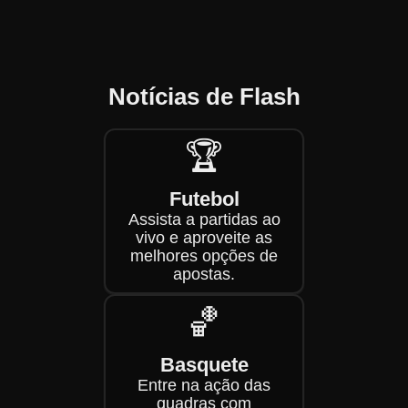
Notícias de Flash
🏆
Futebol
Assista a partidas ao
vivo e aproveite as
melhores opções de
apostas.
🏀
Basquete
Entre na ação das
quadras com