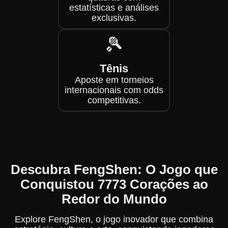
estatísticas e análises
exclusivas.
🎾
Tênis
Aposte em torneios
internacionais com odds
competitivas.
Descubra FengShen: O Jogo que
Conquistou 7773 Corações ao
Redor do Mundo
Explore FengShen, o jogo inovador que combina