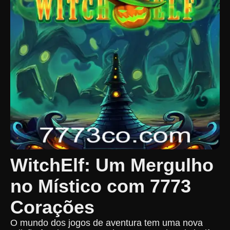
WitchElf: Um Mergulho
no Místico com 7773
Corações
O mundo dos jogos de aventura tem uma nova