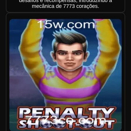
desafios e recompensas, introduzindo a
mecânica de 7773 corações.