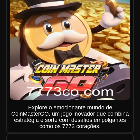
Explore o emocionante mundo de
CoinMasterGO, um jogo inovador que combina
estratégia e sorte com desafios empolgantes
como os 7773 corações.