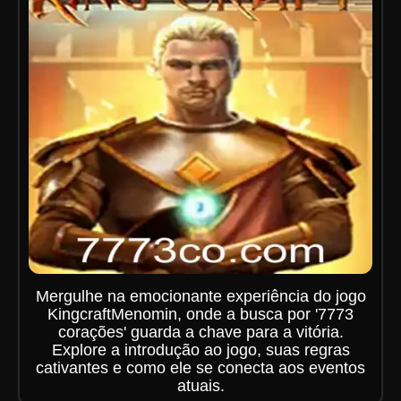
Mergulhe na emocionante experiência do jogo
KingcraftMenomin, onde a busca por '7773
corações' guarda a chave para a vitória.
Explore a introdução ao jogo, suas regras
cativantes e como ele se conecta aos eventos
atuais.