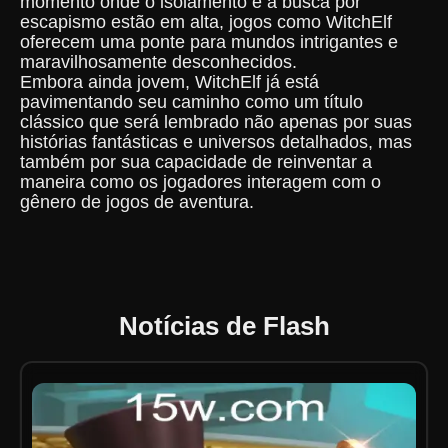
momento onde o isolamento e a busca por
escapismo estão em alta, jogos como WitchElf
oferecem uma ponte para mundos intrigantes e
maravilhosamente desconhecidos.
Embora ainda jovem, WitchElf já está
pavimentando seu caminho como um título
clássico que será lembrado não apenas por suas
histórias fantásticas e universos detalhados, mas
também por sua capacidade de reinventar a
maneira como os jogadores interagem com o
gênero de jogos de aventura.
Notícias de Flash