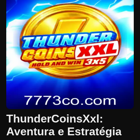
ThunderCoinsXxl:
Aventura e Estratégia