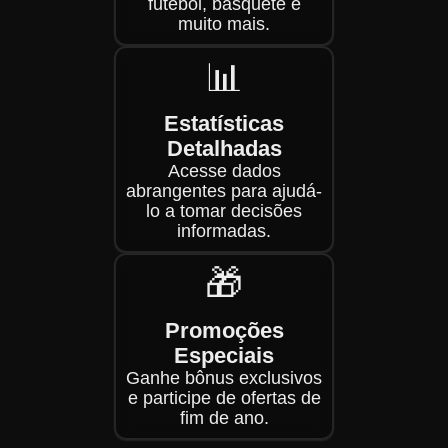
futebol, basquete e
muito mais.
📊
Estatísticas
Detalhadas
Acesse dados
abrangentes para ajudá-
lo a tomar decisões
informadas.
🎁
Promoções
Especiais
Ganhe bônus exclusivos
e participe de ofertas de
fim de ano.