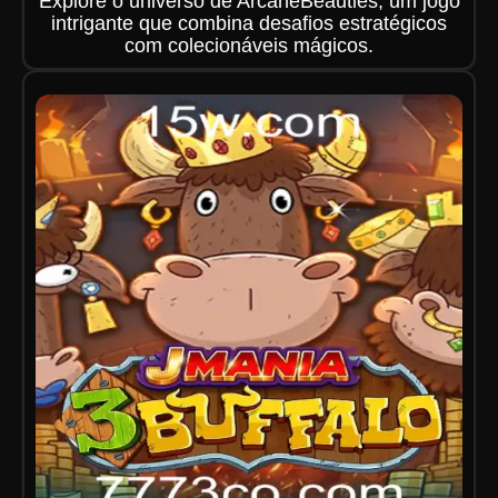
Explore o universo de ArcaneBeauties, um jogo
intrigante que combina desafios estratégicos
com colecionáveis mágicos.