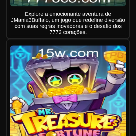
Explore a emocionante aventura de
JMania3Buffalo, um jogo que redefine diversão
com suas regras inovadoras e o desafio dos
7773 corações.