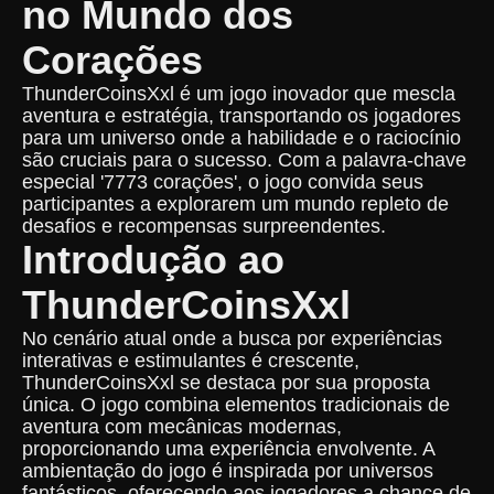
no Mundo dos
Corações
ThunderCoinsXxl é um jogo inovador que mescla
aventura e estratégia, transportando os jogadores
para um universo onde a habilidade e o raciocínio
são cruciais para o sucesso. Com a palavra-chave
especial '7773 corações', o jogo convida seus
participantes a explorarem um mundo repleto de
desafios e recompensas surpreendentes.
Introdução ao
ThunderCoinsXxl
No cenário atual onde a busca por experiências
interativas e estimulantes é crescente,
ThunderCoinsXxl se destaca por sua proposta
única. O jogo combina elementos tradicionais de
aventura com mecânicas modernas,
proporcionando uma experiência envolvente. A
ambientação do jogo é inspirada por universos
fantásticos, oferecendo aos jogadores a chance de