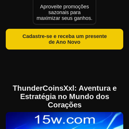
Aproveite promoções
sazonais para
maximizar seus ganhos.
Cadastre-se e receba um presente
de Ano Novo
ThunderCoinsXxl: Aventura e
Estratégia no Mundo dos
Corações