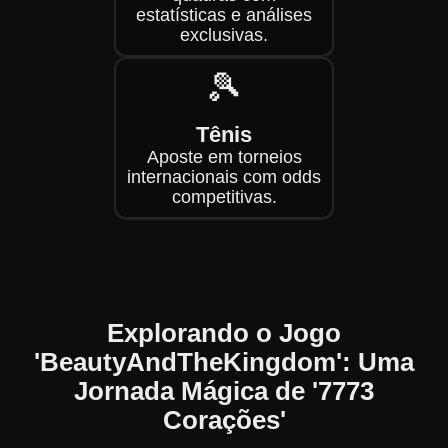
estatísticas e análises
exclusivas.
🎾
Tênis
Aposte em torneios
internacionais com odds
competitivas.
Explorando o Jogo
'BeautyAndTheKingdom': Uma
Jornada Mágica de '7773
Corações'