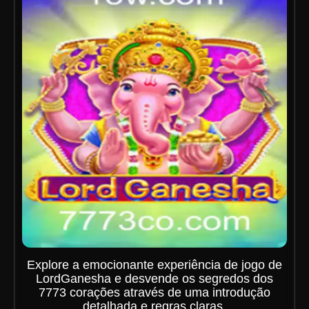
Explore a emocionante experiência de jogo de
LordGanesha e desvende os segredos dos
7773 corações através de uma introdução
detalhada e regras claras.