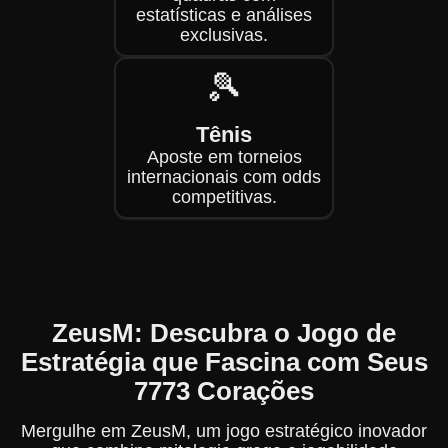
estatísticas e análises
exclusivas.
🎾
Tênis
Aposte em torneios
internacionais com odds
competitivas.
ZeusM: Descubra o Jogo de
Estratégia que Fascina com Seus
7773 Corações
Mergulhe em ZeusM, um jogo estratégico inovador