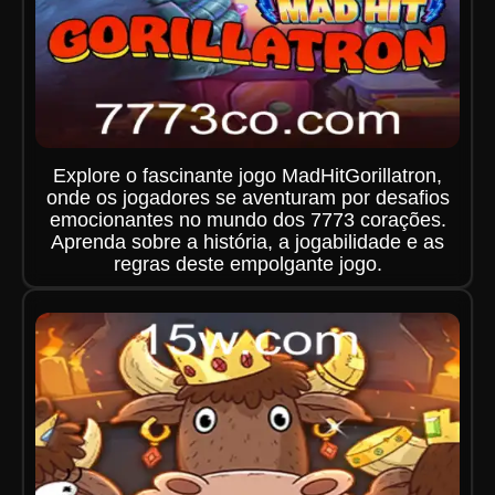
Explore o fascinante jogo MadHitGorillatron,
onde os jogadores se aventuram por desafios
emocionantes no mundo dos 7773 corações.
Aprenda sobre a história, a jogabilidade e as
regras deste empolgante jogo.