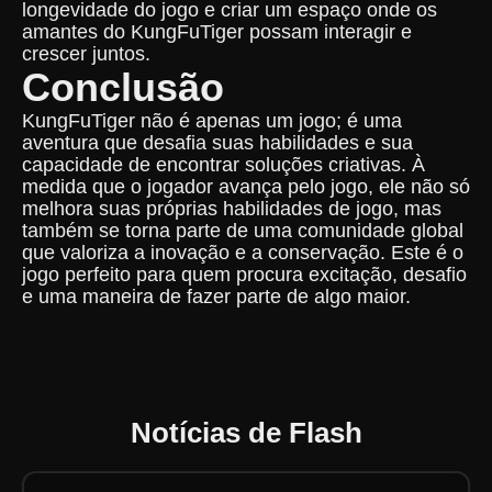
longevidade do jogo e criar um espaço onde os
amantes do KungFuTiger possam interagir e
crescer juntos.
Conclusão
KungFuTiger não é apenas um jogo; é uma
aventura que desafia suas habilidades e sua
capacidade de encontrar soluções criativas. À
medida que o jogador avança pelo jogo, ele não só
melhora suas próprias habilidades de jogo, mas
também se torna parte de uma comunidade global
que valoriza a inovação e a conservação. Este é o
jogo perfeito para quem procura excitação, desafio
e uma maneira de fazer parte de algo maior.
Notícias de Flash