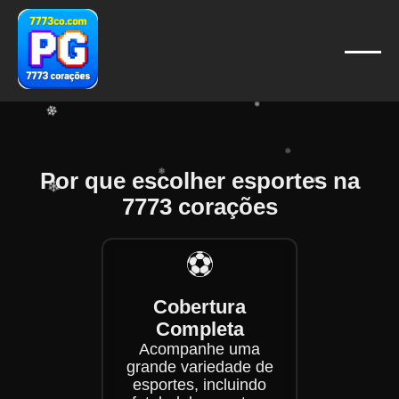
❄
❄
❄
❄
❄
Por que escolher esportes na
❄
❄
7773 corações
❄
❄
❄
⚽
❄
Cobertura
Completa
Acompanhe uma
grande variedade de
esportes, incluindo