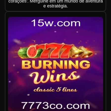
corações'. Mergulhe em um mundo de aventura
e estratégia.