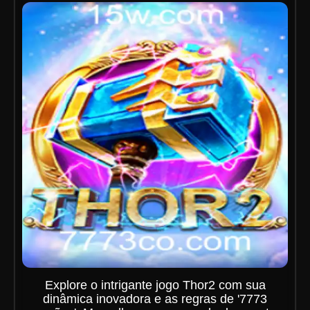
Explore o intrigante jogo Thor2 com sua
dinâmica inovadora e as regras de '7773