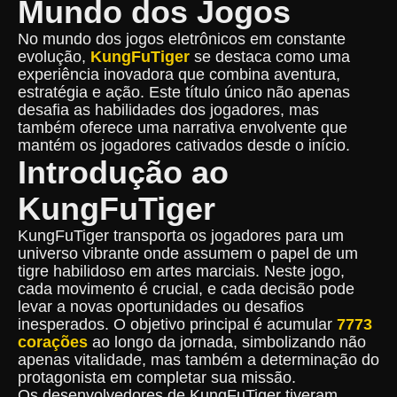
Mundo dos Jogos
No mundo dos jogos eletrônicos em constante
evolução,
KungFuTiger
se destaca como uma
experiência inovadora que combina aventura,
estratégia e ação. Este título único não apenas
desafia as habilidades dos jogadores, mas
também oferece uma narrativa envolvente que
mantém os jogadores cativados desde o início.
Introdução ao
KungFuTiger
KungFuTiger transporta os jogadores para um
universo vibrante onde assumem o papel de um
tigre habilidoso em artes marciais. Neste jogo,
cada movimento é crucial, e cada decisão pode
levar a novas oportunidades ou desafios
inesperados. O objetivo principal é acumular
7773
corações
ao longo da jornada, simbolizando não
apenas vitalidade, mas também a determinação do
protagonista em completar sua missão.
Os desenvolvedores de KungFuTiger tiveram