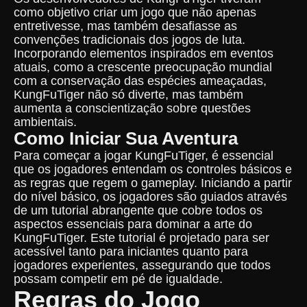
como objetivo criar um jogo que não apenas
entretivesse, mas também desafiasse as
convenções tradicionais dos jogos de luta.
Incorporando elementos inspirados em eventos
atuais, como a crescente preocupação mundial
com a conservação das espécies ameaçadas,
KungFuTiger não só diverte, mas também
aumenta a conscientização sobre questões
ambientais.
Como Iniciar Sua Aventura
Para começar a jogar KungFuTiger, é essencial
que os jogadores entendam os controles básicos e
as regras que regem o gameplay. Iniciando a partir
do nível básico, os jogadores são guiados através
de um tutorial abrangente que cobre todos os
aspectos essenciais para dominar a arte do
KungFuTiger. Este tutorial é projetado para ser
acessível tanto para iniciantes quanto para
jogadores experientes, assegurando que todos
possam competir em pé de igualdade.
Regras do Jogo